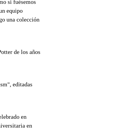
omo si fuésemos
 un equipo
go una colección
otter de los años
sm", editadas
elebrado en
iversitaria en