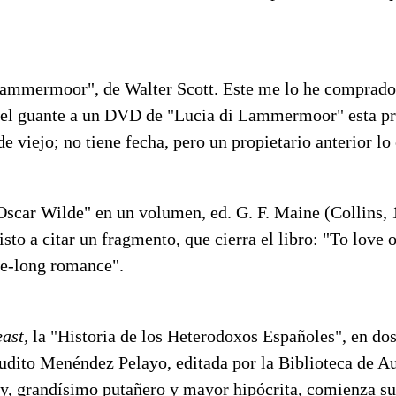
Lammermoor", de Walter Scott. Este me lo he comprado
 el guante a un DVD de "Lucia di Lammermoor" esta pr
de viejo; no tiene fecha, pero un propietario anterior l
Oscar Wilde" en un volumen, ed. G. F. Maine (Collins, 
sto a citar un fragmento, que cierra el libro: "To love o
fe-long romance".
east,
la "Historia de los Heterodoxos Españoles", en do
udito Menéndez Pelayo, editada por la Biblioteca de Au
ay, grandísimo putañero y mayor hipócrita, comienza su 