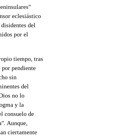
 peninsulares"
ensor eclesiástico
 disidentes del
midos por el
opio tiempo, tras
 por pendiente
cho sin
minentes del
Dios no lo
dogma y la
el consuelo de
da". Aunque,
ban ciertamente