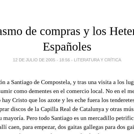
asmo de compras y los Hete
Españoles
12 DE JULIO DE 2005 - 18:56
-
LITERATURA Y CRÍTICA
 a Santiago de Compostela, y tras una visita a los lug
umir como dementes en el comercio local. No en el me
hay Cristo que los azote y les eche fuera los tenderetes)
rar discos de la Capilla Real de Catalunya y otras músi
 mayoría. Pero todo Santiago es un mercadillo petrific
 allí caen, para empezar, dos gaitas gallegas para dos ga