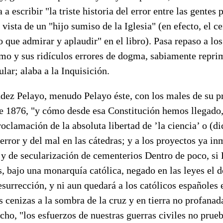
a escribir "la triste historia del error entre las gentes
 vista de un "hijo sumiso de la Iglesia" (en efecto, el c
que admirar y aplaudir" en el libro). Pasa repaso a los
smo y sus ridículos errores de dogma, sabiamente repri
ular; alaba a la Inquisición.
ez Pelayo, menudo Pelayo éste, con los males de su pr
de 1876, "y cómo desde esa Constitución hemos llegado,
roclamación de la absoluta libertad de ’la ciencia’ o (di
rror y del mal en las cátedras; y a los proyectos ya in
y de secularización de cementerios Dentro de poco, si 
, bajo una monarquía católica, negado en las leyes el 
esurrección, y ni aun quedará a los católicos españoles 
 cenizas a la sombra de la cruz y en tierra no profana
echo, "los esfuerzos de nuestras guerras civiles no prue