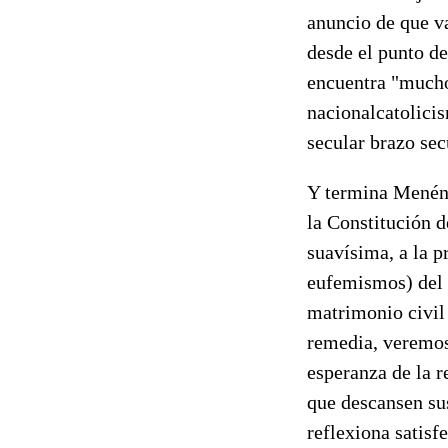
anuncio de que va 
desde el punto de
encuentra "mucho 
nacionalcatolici
secular brazo sec
Y termina Menénd
la Constitución 
suavísima, a la p
eufemismos) del e
matrimonio civil 
remedia, veremos
esperanza de la r
que descansen sus
reflexiona satisf