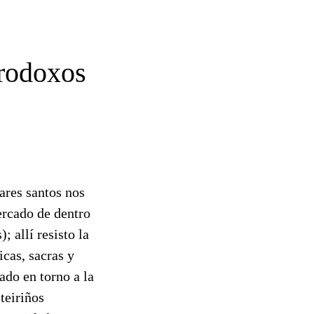
rodoxos
ares santos nos
rcado de dentro
; allí resisto la
cas, sacras y
ado en torno a la
iteiriños