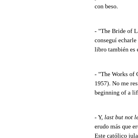
con beso.
- "The Bride of 
conseguí echarle
libro también es 
- "The Works of 
1957). No me resi
beginning of a li
- Y,
last but not l
erudo más que er
Este católico jul