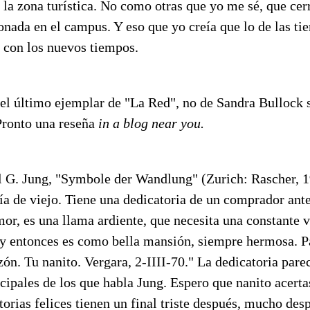
 la zona turística. No como otras que yo me sé, que cer
onada en el campus. Y eso que yo creía que lo de las ti
a con los nuevos tiempos.
 el último ejemplar de "La Red", no de Sandra Bullock 
Pronto una reseña
in a blog near you.
rl G. Jung, "Symbole der Wandlung" (Zurich: Rascher, 1
ría de viejo. Tiene una dedicatoria de un comprador ante
mor, es una llama ardiente, que necesita una constante 
, y entonces es como bella mansión, siempre hermosa. P
ón. Tu nanito. Vergara, 2-IIII-70." La dedicatoria pare
cipales de los que habla Jung. Espero que nanito acerta
storias felices tienen un final triste después, mucho de