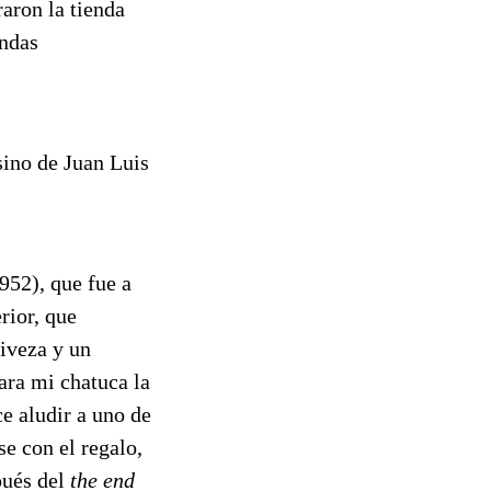
raron la tienda
endas
sino de Juan Luis
952), que fue a
rior, que
viveza y un
ara mi chatuca la
ce aludir a uno de
se con el regalo,
spués del
the end