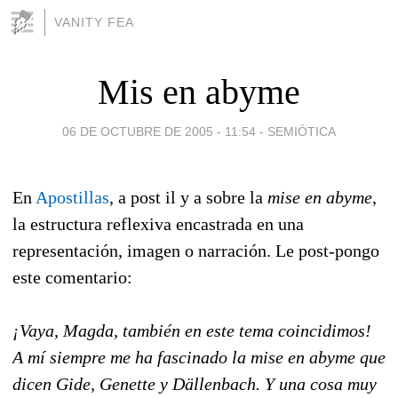
VANITY FEA
Mis en abyme
06 DE OCTUBRE DE 2005 - 11:54
-
SEMIÓTICA
En
Apostillas
, a post il y a sobre la
mise en abyme
,
la estructura reflexiva encastrada en una
representación, imagen o narración. Le post-pongo
este comentario:
¡Vaya, Magda, también en este tema coincidimos!
A mí siempre me ha fascinado la mise en abyme que
dicen Gide, Genette y Dällenbach. Y una cosa muy