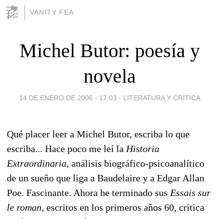
VANITY FEA
Michel Butor: poesía y
novela
14 DE ENERO DE 2006 - 17:03
-
LITERATURA Y CRÍTICA
Qué placer leer a Michel Butor, escriba lo que
escriba... Hace poco me leí la
Historia
Extraordinaria,
análisis biográfico-psicoanalítico
de un sueño que liga a Baudelaire y a Edgar Allan
Poe. Fascinante. Ahora he terminado sus
Essais sur
le roman,
escritos en los primeros años 60, crítica