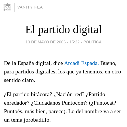
VANITY FEA
El partido digital
10 DE MAYO DE 2006 - 15:22
-
POLÍTICA
De la España digital, dice
Arcadi Espada.
Bueno,
para partidos digitales, los que ya tenemos, en otro
sentido claro.
¿El partido bitácora? ¿Nación-red? ¿Partido
enredador? ¿Ciudadanos Puntocóm? (¿Puntocat?
Puntoés, más bien, parece). Lo del nombre va a ser
un tema jorobadillo.