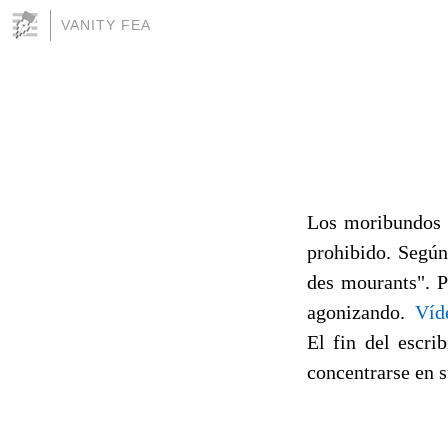
VANITY FEA
Los moribundos d
prohibido. Según 
des mourants". P
agonizando.
Víd
El fin del escri
concentrarse en s