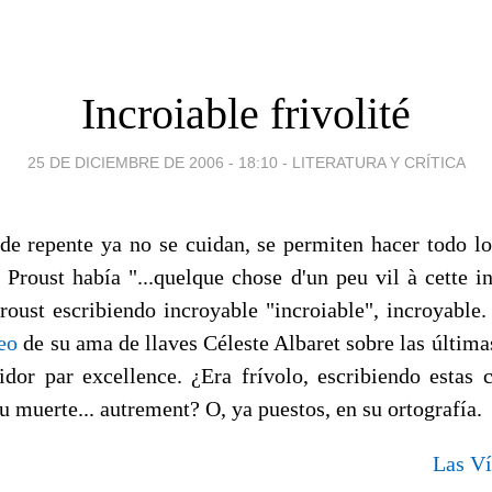
Incroiable frivolité
25 DE DICIEMBRE DE 2006 - 18:10
-
LITERATURA Y CRÍTICA
e repente ya no se cuidan, se permiten hacer todo lo
Proust había "...quelque chose d'un peu vil à cette in
roust escribiendo incroyable "incroiable", incroyable.
eo
de su ama de llaves Céleste Albaret sobre las última
bidor par excellence. ¿Era frívolo, escribiendo estas 
u muerte... autrement? O, ya puestos, en su ortografía.
Las Ví