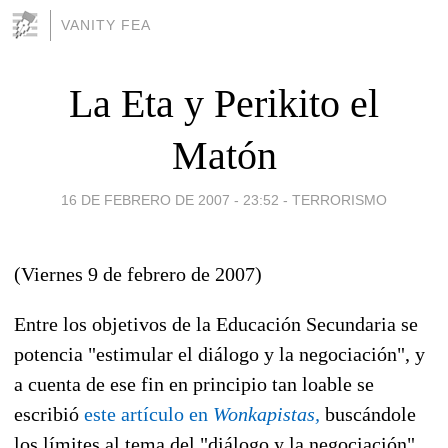
VANITY FEA
La Eta y Perikito el
Matón
16 DE FEBRERO DE 2007 - 23:52
-
TERRORISMO
(Viernes 9 de febrero de 2007)
Entre los objetivos de la Educación Secundaria se
potencia "estimular el diálogo y la negociación", y
a cuenta de ese fin en principio tan loable se
escribió
este artículo en
Wonkapistas,
buscándole
los límites al tema del "diálogo y la negociación"