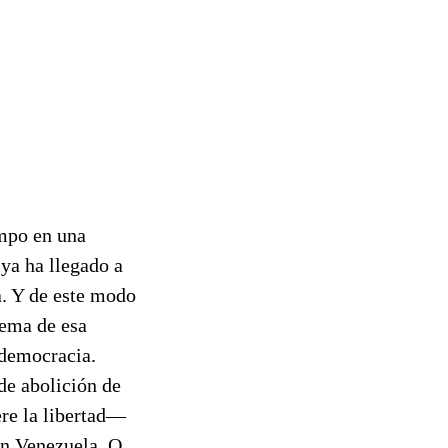
empo en una
ya ha llegado a
a. Y de este modo
tema de esa
a democracia.
de abolición de
ere la libertad—
en Venezuela. O