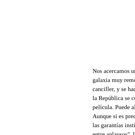
Nos acercamos un
galaxia muy rem
canciller, y se h
la República se c
película. Puede a
Aunque si es prec
las garantías ins
entre aplausos",