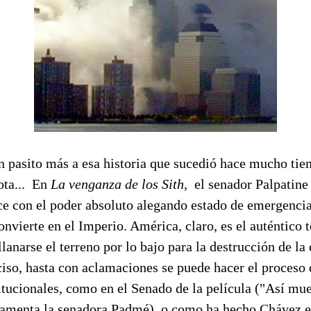
 pasito más a esa historia que sucedió hace mucho ti
ota... En
La venganza de los Sith,
el senador Palpatine 
ace con el poder absoluto alegando estado de emergenci
onvierte en el Imperio. América, claro, es el auténtico 
llanarse el terreno por lo bajo para la destrucción de l
iso, hasta con aclamaciones se puede hacer el proceso 
titucionales, como en el Senado de la película ("Así mu
 lamenta la senadora Padmé), o como ha hecho Chávez 