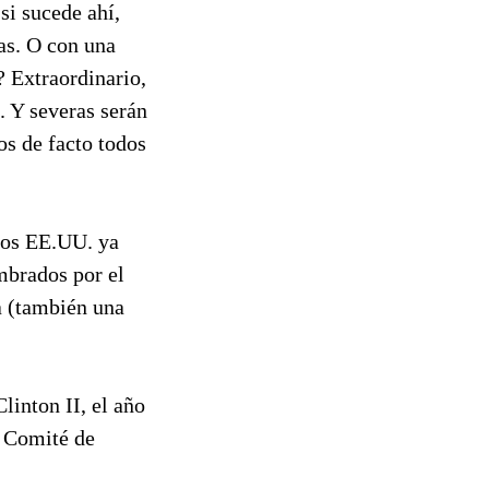
si sucede ahí,
as. O con una
? Extraordinario,
. Y severas serán
os de facto todos
 los EE.UU. ya
mbrados por el
a (también una
linton II, el año
l Comité de