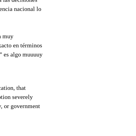
gencia nacional lo
ja muy
xacto en términos
a" es algo muuuuy
ation, that
ption severely
y, or government