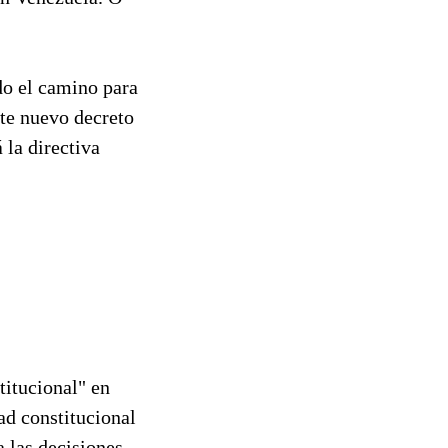
do el camino para
ste nuevo decreto
 la directiva
titucional" en
d constitucional
a las decisiones