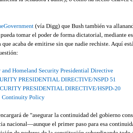
.
ueGovernment
(vía Digg) que Bush también va allanan
 pueda tomar el poder de forma dictatorial, mediante e
 que acaba de emitirse sin que nadie rechiste. Aquí está
uestión:
y and Homeland Security Presidential Directive
URITY PRESIDENTIAL DIRECTIVE/NSPD 51
URITY PRESIDENTIAL DIRECTIVE/HSPD-20
l Continuity Policy
encargará de "asegurar la continuidad del gobierno cons
ia nacional—aunque el primer paso para esa continuida
visión de poderes de la constitución subordinando todo 