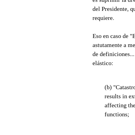
del Presidente, q
requiere.
Eso en caso de "E
astutamente a me
de definiciones..
elástico:
(b) "Catastr
results in e
affecting th
functions;