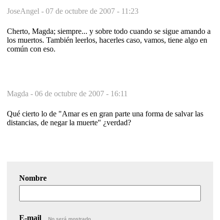
JoseAngel -
07 de octubre de 2007 - 11:23
Cherto, Magda; siempre... y sobre todo cuando se sigue amando a
los muertos. También leerlos, hacerles caso, vamos, tiene algo en
común con eso.
Magda -
06 de octubre de 2007 - 16:11
Qué cierto lo de "Amar es en gran parte una forma de salvar las
distancias, de negar la muerte" ¿verdad?
Nombre
E-mail
No será mostrado.