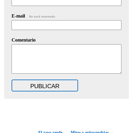
E-mail
No será mostrado.
Comentario
← El rayo verde
Mitos y mitocondrias →