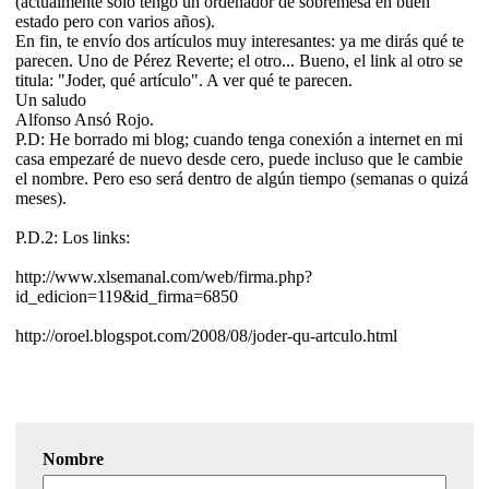
(actualmente sólo tengo un ordenador de sobremesa en buen
estado pero con varios años).
En fin, te envío dos artículos muy interesantes: ya me dirás qué te
parecen. Uno de Pérez Reverte; el otro... Bueno, el link al otro se
titula: "Joder, qué artículo". A ver qué te parecen.
Un saludo
Alfonso Ansó Rojo.
P.D: He borrado mi blog; cuando tenga conexión a internet en mi
casa empezaré de nuevo desde cero, puede incluso que le cambie
el nombre. Pero eso será dentro de algún tiempo (semanas o quizá
meses).
P.D.2: Los links:
http://www.xlsemanal.com/web/firma.php?
id_edicion=119&id_firma=6850
http://oroel.blogspot.com/2008/08/joder-qu-artculo.html
Nombre