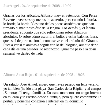
JoseAngel -
04 de septiembre de 2008 - 10:09
Gracias por los artículos, Alfonso, muy entretenidos. Con Pérez-
Reverte a veces estoy menos de acuerdo, pero cuando la borda, a
lo borde, la borda. Y es uno de los pocos académicos que han
firmado el manifiesto éste de la lengua. Los demás, y el ínclito
presidente, supongo que sólo reflexionan sobre ablativos
absolutos. O sobre cómo escurrir el bulto, y echar balones fuera,
que es el deporte nacional, como se ve en el artículo del Girauta.
Pues a ver si te animas a seguir con lo del blogueo, aunque darle
cada día es una pesadez, lo reconozco. Igual me paso a la dosis
semanal yo dentro de nada.
Alfonso Ansó Rojo -
01 de septiembre de 2008 - 19:28
Un saludo, José Ángel, espero que hayas pasado un feliz verano;
yo también (he ido a la playa -San Carles de la Rápita- y al campo
-Zamora; allí tengo familia-). En estos momentos no tengo Internet
en mi casa y te escribo desde el trabajo, pero quiero comprarme un
portátil y ponerme conexión a internet en mi domicilio