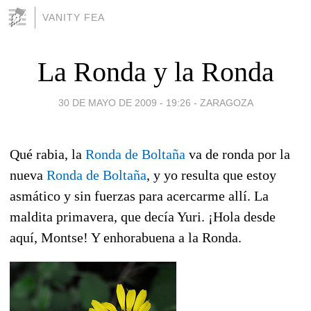
VANITY FEA
La Ronda y la Ronda
30 DE MAYO DE 2009 - 19:26
-
ZARAGOZA
Qué rabia, la
Ronda de Boltaña
va de ronda por la
nueva
Ronda de Boltaña
, y yo resulta que estoy
asmático y sin fuerzas para acercarme allí. La
maldita primavera, que decía Yuri. ¡Hola desde
aquí, Montse! Y enhorabuena a la Ronda.