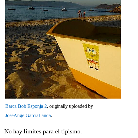
Barca Bob Esponja 2
, originally uploaded by
JoseAngelGarciaLanda
.
No hay límites para el tipismo.