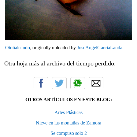
Otoñaleando
, originally uploaded by
JoseAngelGarciaLanda
.
Otra hoja más al archivo del tiempo perdido.
OTROS ARTÍCULOS EN ESTE BLOG:
Artes Plásticas
Nieve en las montañas de Zamora
Se compuso solo 2