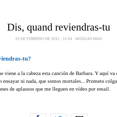
Dis, quand reviendras-tu
23 DE FEBRERO DE 2011 - 13:54
-
MÚSICAS MÍAS
viendras-tu?
 viene a la cabeza esta canción de Barbara. Y aquí va 
in ensayar ni nada, que somos mortales... Prometo colg
ones de aplausos que me lleguen en vídeo por email.