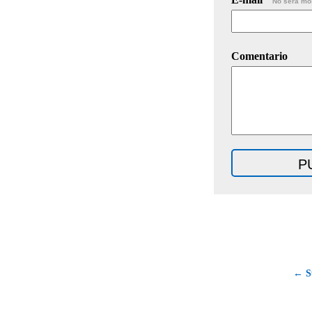
No será mo
Comentario
← S