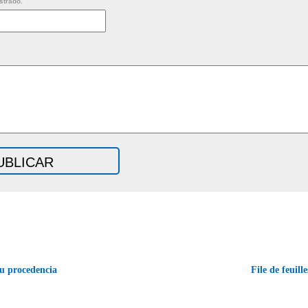
strado.
u procedencia
File de feuill