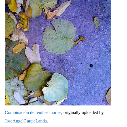
Combinación de feuilles mortes
, originally uploaded by
JoseAngelGarciaLanda
.