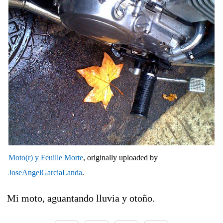
Moto(r) y Feuille Morte
, originally uploaded by
JoseAngelGarciaLanda
.
Mi moto, aguantando lluvia y otoño.