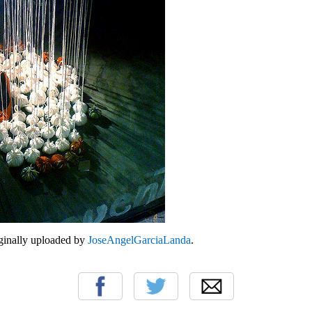
iginally uploaded by
JoseAngelGarciaLanda
.