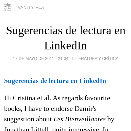
VANITY FEA
Sugerencias de lectura en
LinkedIn
17 DE MAYO DE 2011 - 21:04
-
LITERATURA Y CRÍTICA
Sugerencias de lectura en LinkedIn
Hi Cristina et al. As regards favourite
books, I have to endorse Damir's
suggestion about
Les Bienveillantes
by
Jonathan Littell, quite impressive. In