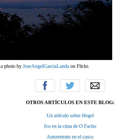
, a photo by
JoseAngelGarciaLanda
on Flickr.
OTROS ARTÍCULOS EN ESTE BLOG:
Un artículo sobre Hegel
Ivo en la cima de O Facho
Autorretrato en el casco