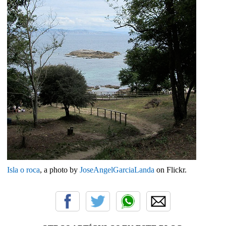
Isla o roca
, a photo by
JoseAngelGarciaLanda
on Flickr.