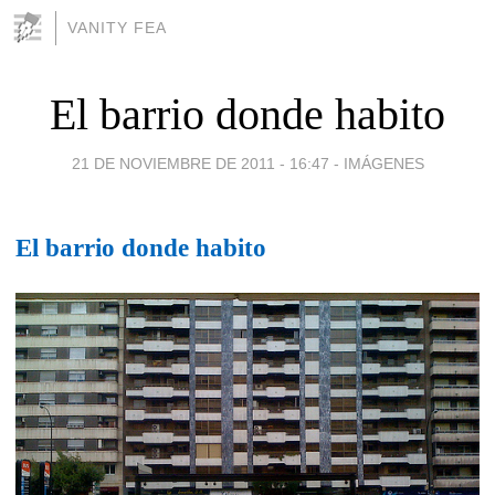
VANITY FEA
El barrio donde habito
21 DE NOVIEMBRE DE 2011 - 16:47
-
IMÁGENES
El barrio donde habito