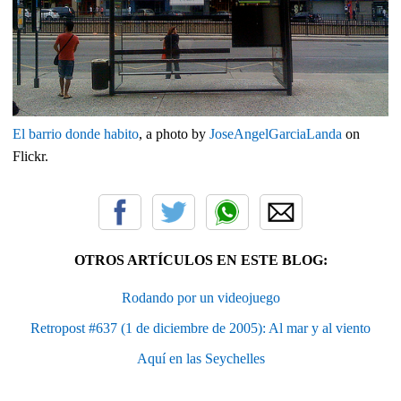
El barrio donde habito
, a photo by
JoseAngelGarciaLanda
on
Flickr.
OTROS ARTÍCULOS EN ESTE BLOG:
Rodando por un videojuego
Retropost #637 (1 de diciembre de 2005): Al mar y al viento
Aquí en las Seychelles