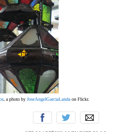
os
, a photo by
JoseAngelGarciaLanda
on Flickr.