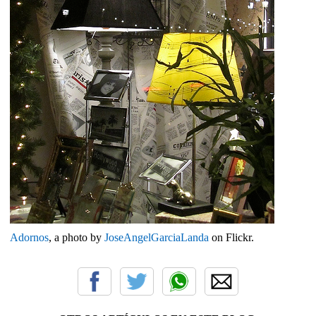
Adornos
, a photo by
JoseAngelGarciaLanda
on Flickr.