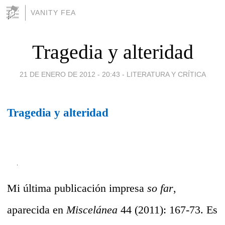
VANITY FEA
Tragedia y alteridad
21 DE ENERO DE 2012 - 20:43
-
LITERATURA Y CRÍTICA
Tragedia y alteridad
Mi última publicación impresa
so far
,
aparecida en
Miscelánea
44 (2011): 167-73. Es