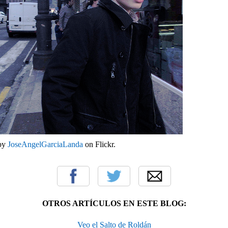
 by
JoseAngelGarciaLanda
on Flickr.
OTROS ARTÍCULOS EN ESTE BLOG:
Veo el Salto de Roldán