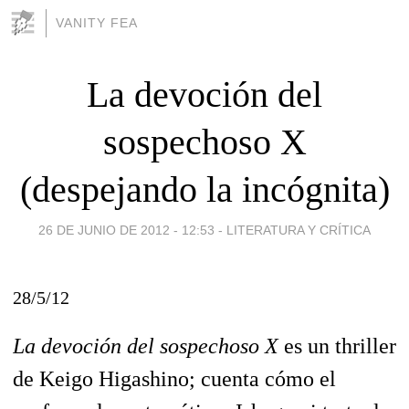
VANITY FEA
La devoción del
sospechoso X
(despejando la incógnita)
26 DE JUNIO DE 2012 - 12:53
-
LITERATURA Y CRÍTICA
28/5/12
La devoción del sospechoso X
es un thriller
de Keigo Higashino; cuenta cómo el