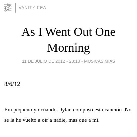
VANITY FEA
As I Went Out One
Morning
11 DE JULIO DE 2012 - 23:13
-
MÚSICAS MÍAS
8/6/12
Era pequeño yo cuando Dylan compuso esta canción. No
se la he vuelto a oír a nadie, más que a mí.