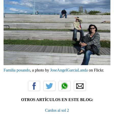
Familia posando
, a photo by
JoseAngelGarciaLanda
on Flickr.
OTROS ARTÍCULOS EN ESTE BLOG:
Cardos al sol 2