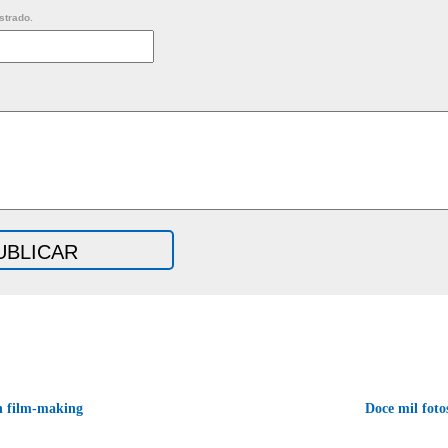
strado.
in film-making
Doce mil fot