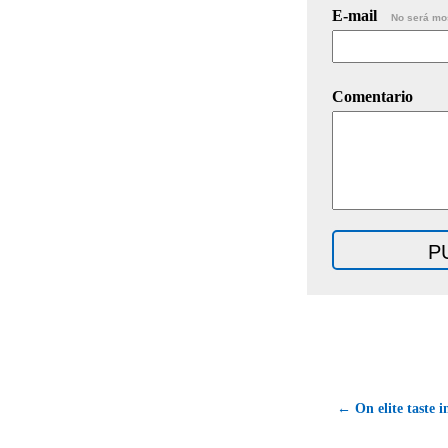
E-mail
No será mo
Comentario
← On elite taste 