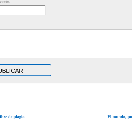
strado.
bre de plagio
El mundo, pu