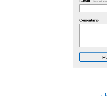
E-mail
No será mo
Comentario
← Li