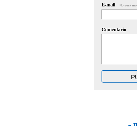
E-mail
No será mo
Comentario
← Th