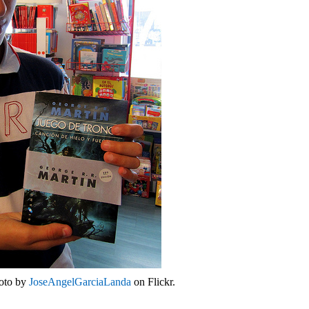
hoto by
JoseAngelGarciaLanda
on Flickr.