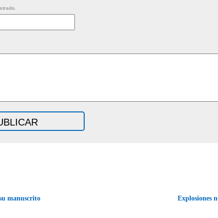
strado.
su manuscrito
Explosiones 