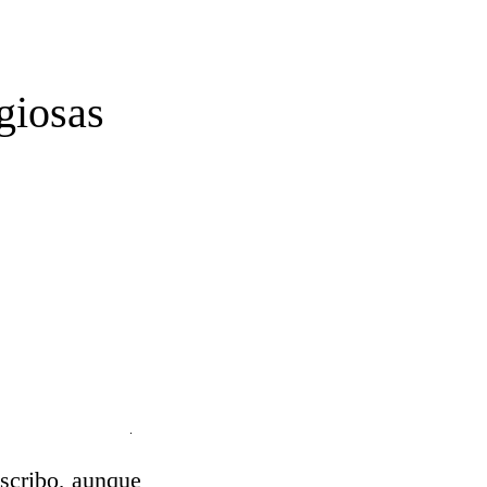
giosas
escribo, aunque