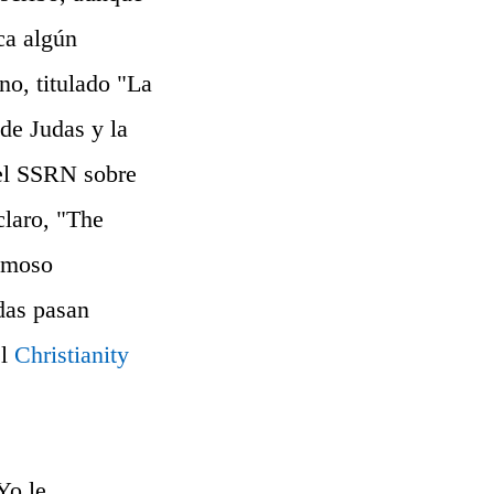
ca algún
no, titulado "La
 de Judas y la
del SSRN sobre
claro, "The
famoso
das pasan
el
Christianity
Yo le