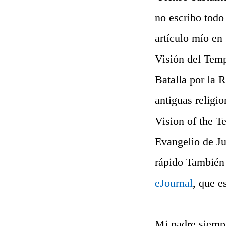
no escribo todo
artículo mío en 
Visión del Templ
Batalla por la 
antiguas religi
Vision of the T
Evangelio de Ju
rápido También 
eJournal
, que e
Mi padre siempr