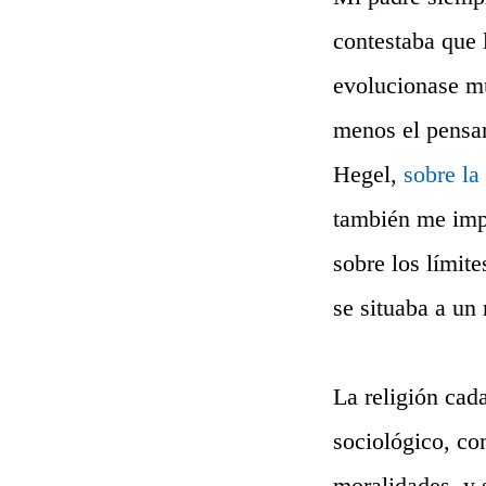
contestaba que 
evolucionase mu
menos el pensam
Hegel,
sobre la 
también me imp
sobre los límite
se situaba a un
La religión cad
sociológico, c
moralidades, y s