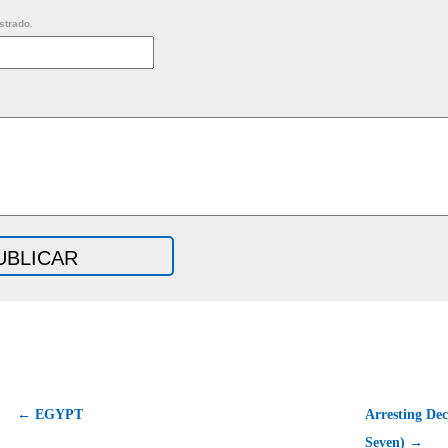
strado.
← EGYPT
Arresting Dec
Seven) →