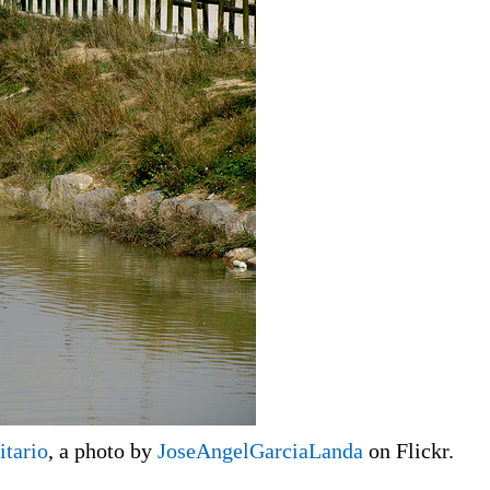
itario
, a photo by
JoseAngelGarciaLanda
on Flickr.