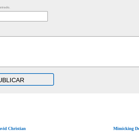
strado.
vid Christian
Mimicking D