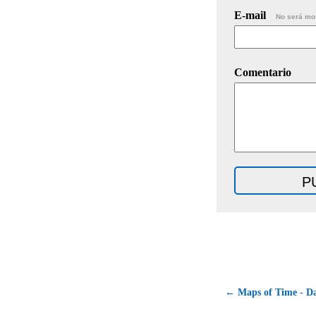
E-mail
No será mo
Comentario
← Maps of Time - Da