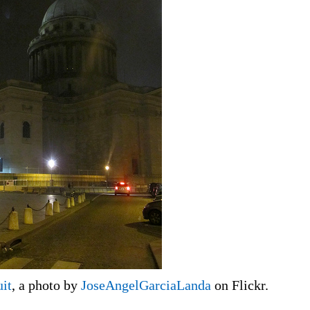
uit
, a photo by
JoseAngelGarciaLanda
on Flickr.