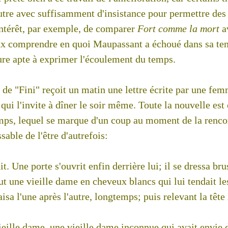
utre avec suffisamment d'insistance pour permettre des
 intérêt, par exemple, de comparer
Fort comme la mort
a
ux comprendre en quoi Maupassant a échoué dans sa ten
ure apte à exprimer l'écoulement du temps.
 de "Fini" reçoit un matin une lettre écrite par une fe
, qui l'invite à dîner le soir même. Toute la nouvelle est
mps, lequel se marque d'un coup au moment de la renco
able de l'être d'autrefois:
ndit. Une porte s'ouvrit enfin derrière lui; il se dressa b
ut une vieille dame en cheveux blancs qui lui tendait l
 baisa l'une après l'autre, longtemps; puis relevant la tête
vieille dame, une vieille dame inconnue qui avait envie d