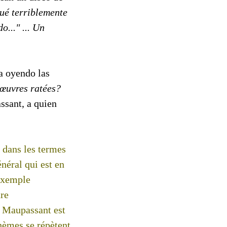
ué terriblemente
o..." ... Un
a oyendo las
œuvres ratées?
ssant, a quien
r dans les termes
énéral qui est en
 exemple
ure
. Maupassant est
thèmes se répètent