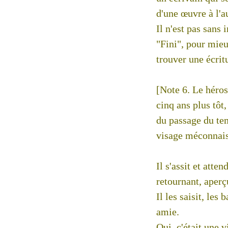
d'une œuvre à l'a
Il n'est pas sans
"Fini", pour mie
trouver une écrit
[Note 6. Le héros
cinq ans plus tôt
du passage du te
visage méconnaiss
Il s'assit et atte
retournant, aperç
Il les saisit, les
amie.
Oui, c'était une 