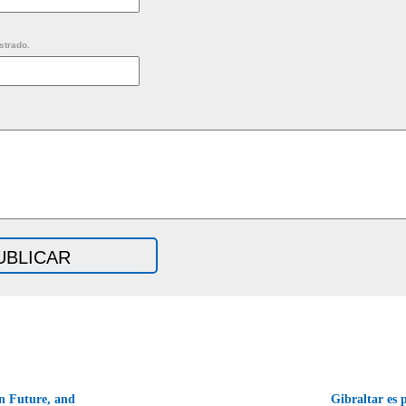
strado.
en Future, and
Gibraltar es 