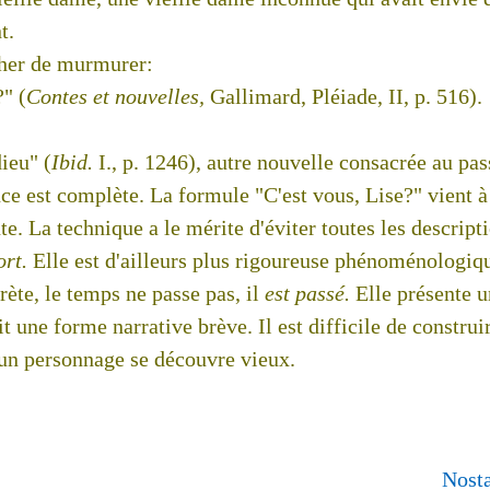
t.
cher de murmurer:
?" (
Contes et nouvelles,
Gallimard, Pléiade, II, p. 516).
eu" (
Ibid.
I., p. 1246), autre nouvelle consacrée au pa
e est complète. La formule "C'est vous, Lise?" vient à 
te. La technique a le mérite d'éviter toutes les descripti
rt.
Elle est d'ailleurs plus rigoureuse phénoménologi
rète, le temps ne passe pas, il
est passé.
Elle présente u
it une forme narrative brève. Il est difficile de constru
'un personnage se découvre vieux.
Nosta