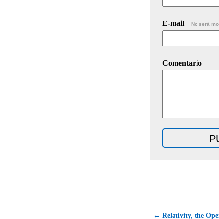
E-mail
No será mo
Comentario
← Relativity, the Op