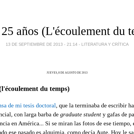
25 años (L'écoulement du 
13 DE SEPTIEMBRE DE 2013 - 21:14
-
LITERATURA Y CRÍTICA
JUEVES, 8 DE AGOSTO DE 2013
(l'écoulement du temps)
nsa de mi tesis doctoral
, que la terminaba de escribir h
ncial, con larga barba de
graduate student
y gafas de pa
ncia en América... Si se miran las fotos de ese tiempo, e
todo ese pasado es alquimia, como decía Aute. Hoy le s