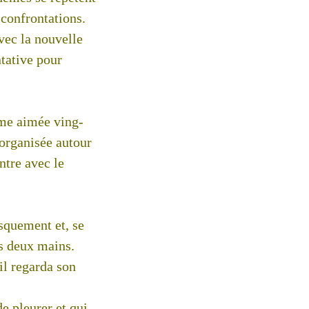
 confrontations.
vec la nouvelle
tative pour
mme aimée ving-
 organisée autour
ntre avec le
rusquement et, se
es deux mains.
 il regarda son
e pleurer et qui