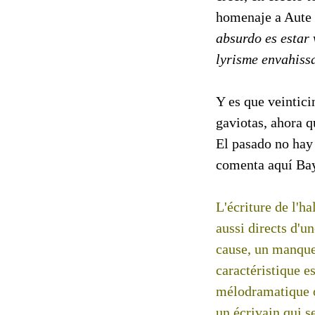
homenaje a Aute 
absurdo es estar v
lyrisme envahissa
Y es que veintic
gaviotas, ahora q
El pasado no hay
comenta aquí Ba
L'écriture de l'h
aussi directs d'u
cause, un manque
caractéristique e
mélodramatique o
un écrivain qui se