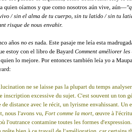
a quien oíamos y que como nosotros aún vive, aún—
"q
ivo / sin el alma de tu cuerpo, sin tu latido / sin tu latid
nt risque de nous envahir.
inco años
no es
nada. Este pasaje me leía esta madrugad
ue estoy con el libro de Bayard
Comment améliorer les 
 quien lo mejore. Por entonces también leía yo a Maupa
yard:
allucination ne se laisse pas la plupart du temps analyse
ne inscription excessive du sujet. C'est souvent un ton g
 de distance avec le récit, un lyrisme envahissant. Un
st, nous l'avons vu,
Fort comme la mort,
œuvre à l'écrit
ù l'outrance contamine toutes les formes d'expression
 prête bien à ce travail de l'amélioration, car certains 