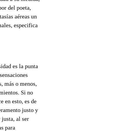
bor del poeta,
tasías aéreas un
ales, especifica
sidad es la punta
 sensaciones
as, más o menos,
mientos. Si no
e en esto, es de
eramento justo y
justa, al ser
as para