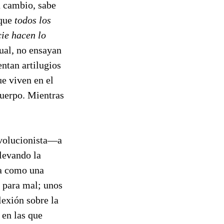
 cambio, sabe
 que
todos los
cie hacen lo
ual, no ensayan
ntan artilugios
e viven en el
uerpo. Mientras
evolucionista—a
levando la
na como una
 para mal; unos
lexión sobre la
 en las que