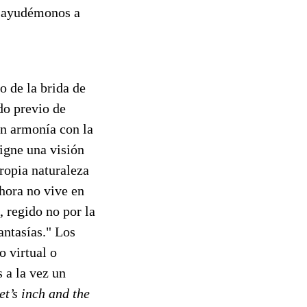
os ayudémonos a
o de la brida de
do previo de
en armonía con la
igne una visión
propia naturaleza
ahora no vive en
 regido no por la
antasías." Los
o virtual o
 a la vez un
t’s inch
and the