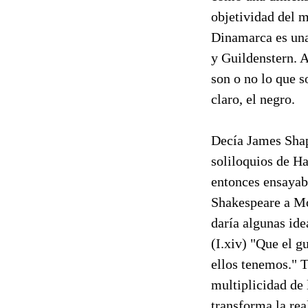
objetividad del m
Dinamarca es una
y Guildenstern. A
son o no lo que s
claro, el negro.
Decía James Sha
soliloquios de Ha
entonces ensayab
Shakespeare a Mo
daría algunas ide
(I.xiv) "Que el g
ellos tenemos." 
multiplicidad de 
transforma la rea