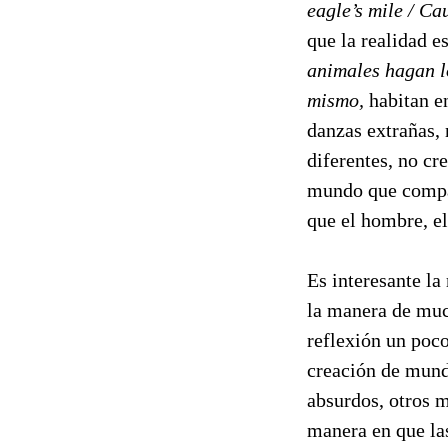
eagle’s mile / Ca
que la realidad e
animales hagan l
mismo,
habitan en
danzas extrañas,
diferentes, no c
mundo que compar
que el hombre, el
Es interesante l
la manera de mu
reflexión un poc
creación de mund
absurdos, otros m
manera en que las