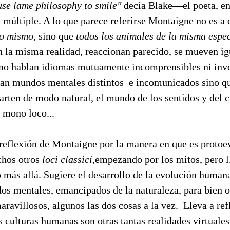
use lame philosophy to smile"
decía Blake—el poeta, en
s múltiple. A lo que parece referirse Montaigne no es a
o mismo,
sino que
todos los animales de la misma espe
 la misma realidad, reaccionan parecido, se mueven ig
 no hablan idiomas mutuamente incomprensibles ni inve
rean mundos mentales distintos e incomunicados sino qu
ten de modo natural, el mundo de los sentidos y del c
 mono loco...
a reflexión de Montaigne por la manera en que es proto
chos otros
loci classici,
empezando por los mitos, pero l
o más allá. Sugiere el desarrollo de la evolución huma
os mentales, emancipados de la naturaleza, para bien o
aravillosos, algunos las dos cosas a la vez. Lleva a ref
 culturas humanas son otras tantas realidades virtuales