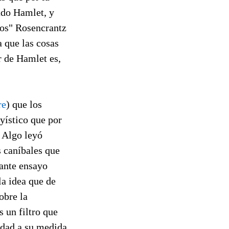
ado Hamlet, y
gos" Rosencrantz
a que las cosas
r de Hamlet es,
re
) que los
yístico que por
 Algo leyó
 caníbales que
ante ensayo
la idea que de
obre la
 un filtro que
idad a su medida,