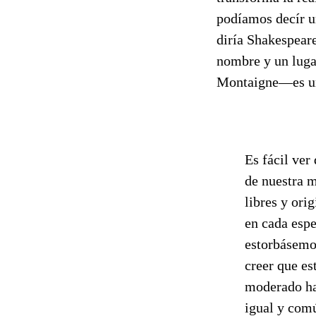
podíamos decír un
diría Shakespear
nombre y un luga
Montaigne—es una
Es fácil ver
de nuestra m
libres y ori
en cada espe
estorbásemos
creer que es
moderado hac
igual y com