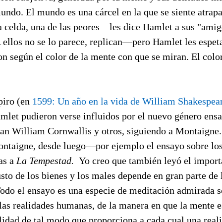
undo. El mundo es una cárcel en la que se siente atrap
 celda, una de las peores—les dice Hamlet a sus "ami
 ellos no se lo parece, replican—pero Hamlet les espet
on según el color de la mente con que se miran. El colo
piro (en
1599: Un año en la vida de William Shakespea
mlet pudieron verse influidos por el nuevo género ensa
an William Cornwallis y otros, siguiendo a Montaigne.
ntaigne, desde luego—por ejemplo el ensayo sobre los
as a
La Tempestad.
Yo creo que también leyó el import
usto de los bienes y los males depende en gran parte de 
Todo el ensayo es una especie de meditación admirada s
las realidades humanas, de la manera en que la mente es
lidad de tal modo que proporciona a cada cual una real