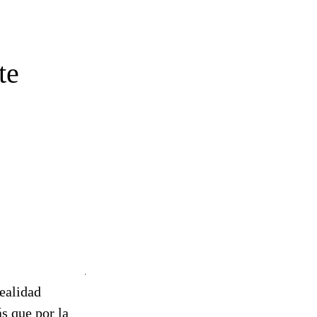
te
realidad
s que por la