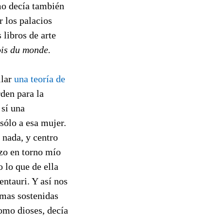
o decía también
r los palacios
libros de arte
ois du monde.
llar
una teoría de
rden para la
 sí una
sólo a esa mujer.
 nada, y centro
izo en torno mío
o lo que de ella
entauri. Y así nos
mas sostenidas
como dioses, decía