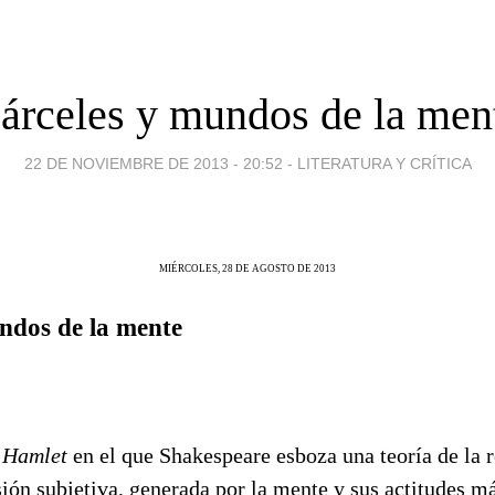
árceles y mundos de la men
22 DE NOVIEMBRE DE 2013 - 20:52
-
LITERATURA Y CRÍTICA
MIÉRCOLES, 28 DE AGOSTO DE 2013
ndos de la mente
e
Hamlet
en el que Shakespeare esboza una teoría de la 
ón subjetiva, generada por la mente y sus actitudes má