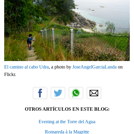
El camino al cabo Udra
, a photo by
JoseAngelGarciaLanda
on
Flickr.
OTROS ARTÍCULOS EN ESTE BLOG:
Evening at the Torre del Agua
Romareda à la Magritte