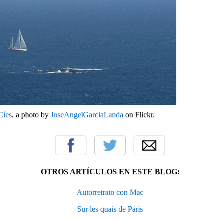
íes
, a photo by
JoseAngelGarciaLanda
on Flickr.
OTROS ARTÍCULOS EN ESTE BLOG:
Autorretrato con Mac
Sur les quais de Paris