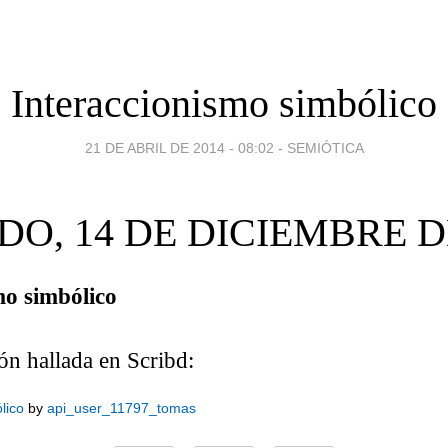
Interaccionismo simbólico
21 DE ABRIL DE 2014 - 08:02
-
SEMIÓTICA
O, 14 DE DICIEMBRE D
mo simbólico
ón hallada en Scribd:
lico
by
api_user_11797_tomas