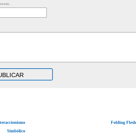
strado.
teraccionismo
Folding Fles
Simbólico