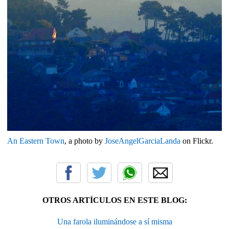
An Eastern Town
, a photo by
JoseAngelGarciaLanda
on Flickr.
OTROS ARTÍCULOS EN ESTE BLOG:
Una farola iluminándose a sí misma