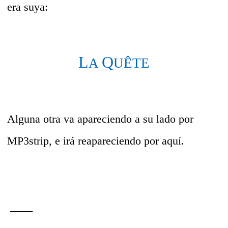
era suya:
L
Q
A
UÊTE
Alguna otra va apareciendo a su lado por
MP3strip, e irá reapareciendo por aquí.
____