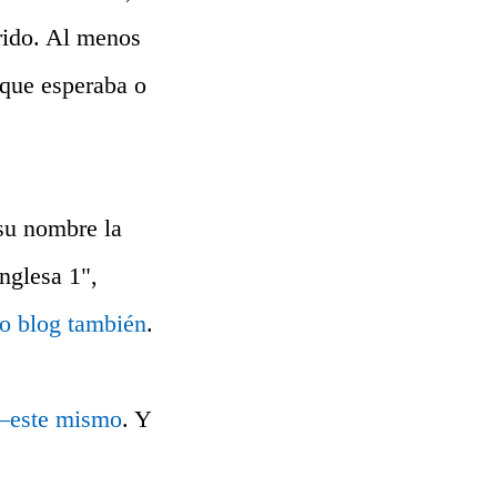
erido. Al menos
 que esperaba o
su nombre la
inglesa 1",
o blog también
.
e—este mismo
. Y