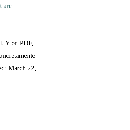
t are
l. Y en PDF,
oncretamente
ted:
March 22,