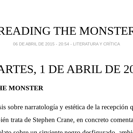
READING THE MONSTE
06 DE ABRIL DE 2015 - 20:54
-
LITERATURA Y CRÍTICA
RTES, 1 DE ABRIL DE 2
HE MONSTER
sis sobre narratología y estética de la recepción 
én trata de Stephen Crane, en concreto coment
elato sobre un sirviente negro desfigurado, amb