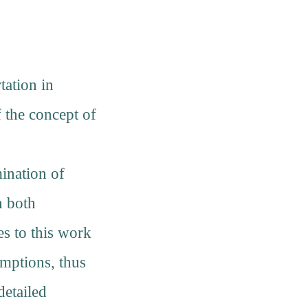
tation in
f the concept of
ination of
n both
es to this work
umptions, thus
detailed