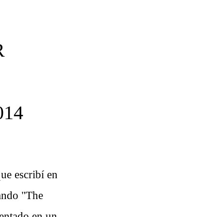
R
014
que escribí en
ando "The
ientado en un