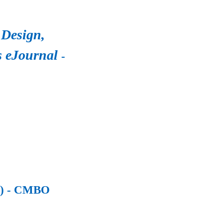
 Design,
s eJournal
-
)
- CMBO