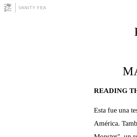
VANITY FEA
MA
READING T
Esta fue una te
América. Tambi
Monster", un r