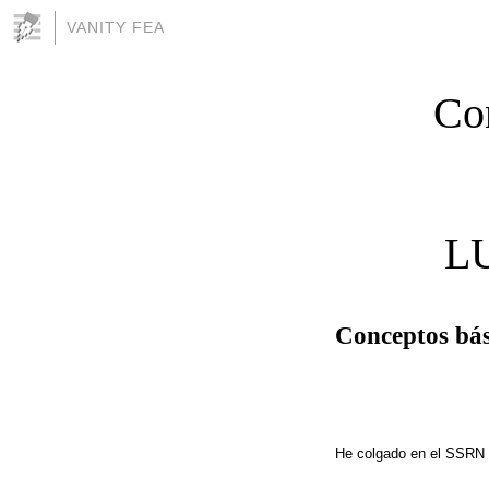
VANITY FEA
Con
LU
Conceptos bás
He colgado en el SSRN es