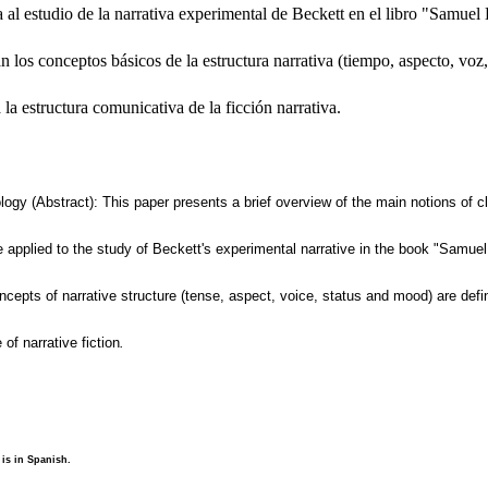
 al estudio de la narrativa experimental de Beckett en el libro "Samuel 
an los conceptos básicos de la estructura narrativa (tiempo, aspecto, voz
 la estructura comunicativa de la ficción narrativa.
logy (Abstract): This paper presents a brief overview of the main notions of cla
be applied to the study of Beckett's experimental narrative in the book "Samue
ncepts of narrative structure (tense, aspect, voice, status and mood) are defi
of narrative fiction
.
is in Spanish.