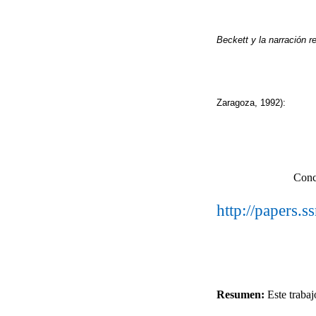
Beckett y l
a na
rración r
Zaragoza, 1992):
Conc
http://papers.
Resumen:
Este trabaj