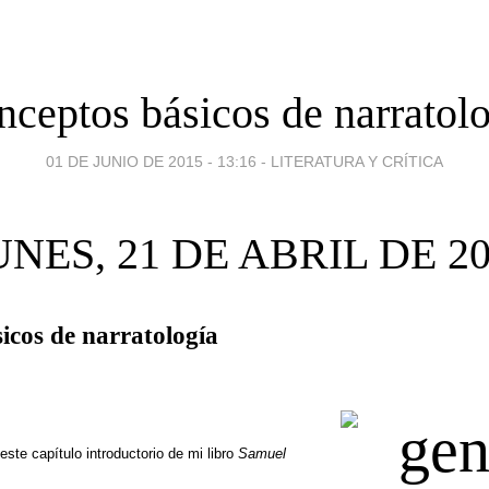
ceptos básicos de narratol
01 DE JUNIO DE 2015 - 13:16
-
LITERATURA Y CRÍTICA
NES, 21 DE ABRIL DE 2
icos de narratología
te capítulo introductorio de mi libro
Samuel