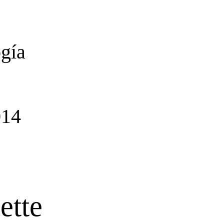
ogía
014