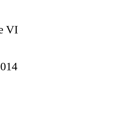
e VI
014