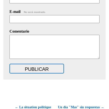
E-mail
No será mostrado.
Comentario
← La situation politique
Un día "Mas" sin respuestas →