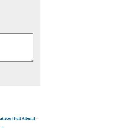
atrices [Full Album] -
e →