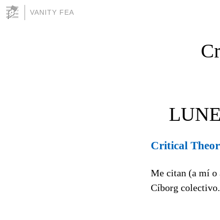
VANITY FEA
Cr
LUNE
Critical The
Me citan (a mí o 
Cíborg colectivo.