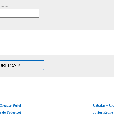
strado.
Oleguer Pujol
Cábalas y Cic
a de Federico)
Javier Krah