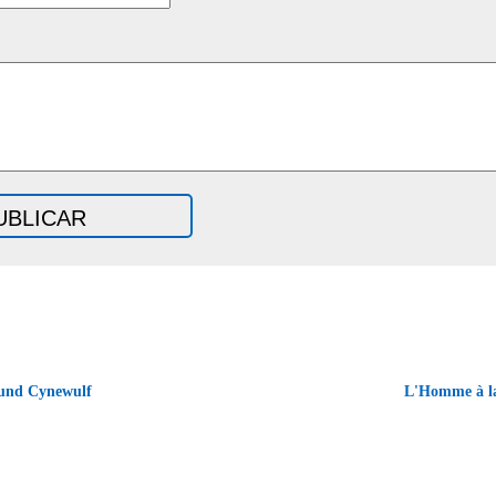
und Cynewulf
L'Homme à l