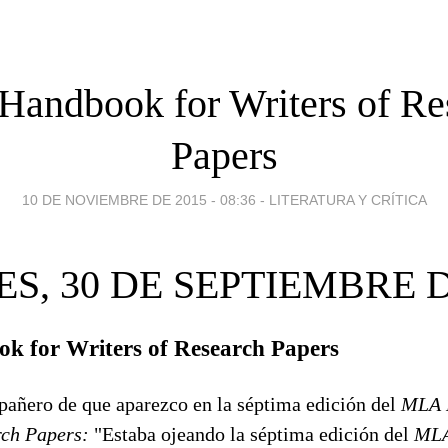
andbook for Writers of Re
Papers
10 DE NOVIEMBRE DE 2015 - 08:36
-
LITERATURA Y CRÍTICA
S, 30 DE SEPTIEMBRE D
 for Writers of Research Papers
añero de que aparezco en la séptima edición del
MLA 
rch Papers:
"Estaba ojeando la séptima edición del
MLA