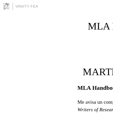
VANITY FEA
MLA H
MARTE
MLA Handbook
Me avisa un comp
Writers of Resea